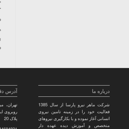
م
ج
و
ه
ل
و
درباره ما
آدرس دفت
شرکت ماهر نیرو پارسا از سال 1385
تهران، می
فعالیت خود را در زمینه تامین نیروی
روبروی ایر
انسانی آغاز نموده و با بکارگیری نیروهای
پلاک 20
متخصص و آموزش دیده عهده دار
44684831(021)