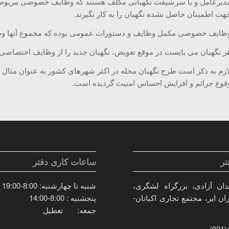
دیرعامل و یا سرشیفت نگهبانی مکلف هستند که وظایف خصوصی مربوط به هر
هت اطمینان حاصل نشده نگهبان را به کار نگیرند.
ظایف خصوصی مکمل وظایف و دستورات عمومی بوده که مجموع آنها وظا
ر نگهبان می بایست در موقع تعویض، نگهبان جدید را از وظایف اختصاصی 
ازم به ذکر است طرح نگهبان محله در اکثر شهرهای کشور به عنوان مثال
قوع جرائم و افزایش احساس امنیت گردیده است.
ر
ساعات کاری دفتر
دان آزادی، بزرگراه لشگری،
شنبه تا چهارشنبه: 8:00-19:00
ان ایر، مجتمع تجاری اکباتان-
پنجشنبه : 8:00-14:00
جمعه: تعطیل