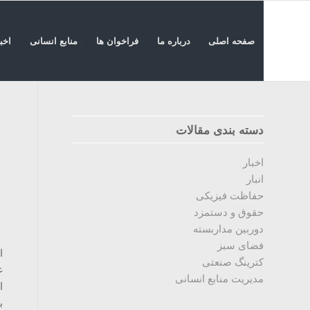
صفحه اصلی
درباره ما
فراخوان ها
منابع انسانی
اخبا
دسته بندی مقالات
اخبار
انبار
حفاظت فیزیکی
حقوق و دستمزد
دوربین مداربسته
فضای سبز
ا
کترینگ صنعتی
غ
مدیریت منابع انسانی
ا
ب