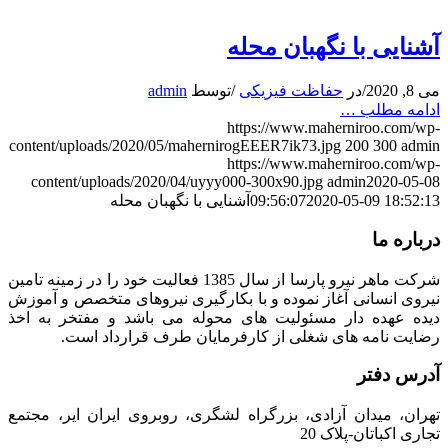
آشنایی با نگهبان محله
می 8, 2020
/
در
حفاظت فیزیکی
/
توسط
admin
ادامه مطلب …
https://www.maherniroo.com/wp-
content/uploads/2020/05/mahernirogEEER7ik73.jpg
200
300
admin
https://www.maherniroo.com/wp-
content/uploads/2020/04/uyyy000-300x90.jpg
admin
2020-05-08
2020-05-09 18:52:13
09:56:07
آشنایی با نگهبان محله
درباره ما
شرکت ماهر نیرو پارسا از سال 1385 فعالیت خود را در زمینه تامین
نیروی انسانی آغاز نموده و با بکارگیری نیروهای متخصص و آموزش
دیده عهده دار مسئولیت های محوله می باشد و مفتخر به اخذ
رضایت نامه های شغلی از کارفرمایان طرف قرارداد است.
آدرس دفتر
تهران، میدان آزادی، بزرگراه لشگری، روبروی ایران ایر، مجتمع
تجاری اکباتان-پلاک 20