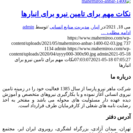
نکات مهم برای تامین نیرو برای انبارها
می 18, 2021
/
در
انبار
,
مدیریت منابع انسانی
/
توسط
admin
ادامه مطلب …
https://www.maherniroo.com/wp-
content/uploads/2021/05/maherniroo-anbar-1400-02-03.jpg
737
1134
admin
https://www.maherniroo.com/wp-
content/uploads/2020/04/uyyy000-300x90.jpg
admin
2021-05-18
2021-05-18 07:05:27
07:03:07
نکات مهم برای تامین نیرو برای
انبارها
درباره ما
شرکت ماهر نیرو پارسا از سال 1385 فعالیت خود را در زمینه تامین
نیروی انسانی آغاز نموده و با بکارگیری نیروهای متخصص و آموزش
دیده عهده دار مسئولیت های محوله می باشد و مفتخر به اخذ
رضایت نامه های شغلی از کارفرمایان طرف قرارداد است.
آدرس دفتر
تهران، میدان آزادی، بزرگراه لشگری، روبروی ایران ایر، مجتمع