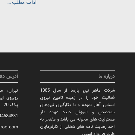
ادامه مطلب …
درباره ما
آدرس دفت
شرکت ماهر نیرو پارسا از سال 1385
تهران، می
فعالیت خود را در زمینه تامین نیروی
روبروی ایر
انسانی آغاز نموده و با بکارگیری نیروهای
پلاک 20
متخصص و آموزش دیده عهده دار
44684831(021)
مسئولیت های محوله می باشد و مفتخر به
اخذ رضایت نامه های شغلی از کارفرمایان
iroo.com
طرف قرارداد است.