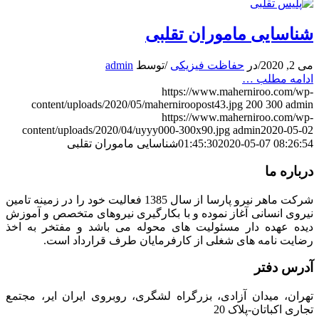
شناسایی ماموران تقلبی
می 2, 2020
/
در
حفاظت فیزیکی
/
توسط
admin
ادامه مطلب …
https://www.maherniroo.com/wp-
content/uploads/2020/05/maherniroopost43.jpg
200
300
admin
https://www.maherniroo.com/wp-
content/uploads/2020/04/uyyy000-300x90.jpg
admin
2020-05-02
2020-05-07 08:26:54
01:45:30
شناسایی ماموران تقلبی
درباره ما
شرکت ماهر نیرو پارسا از سال 1385 فعالیت خود را در زمینه تامین
نیروی انسانی آغاز نموده و با بکارگیری نیروهای متخصص و آموزش
دیده عهده دار مسئولیت های محوله می باشد و مفتخر به اخذ
رضایت نامه های شغلی از کارفرمایان طرف قرارداد است.
آدرس دفتر
تهران، میدان آزادی، بزرگراه لشگری، روبروی ایران ایر، مجتمع
تجاری اکباتان-پلاک 20