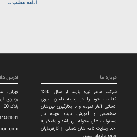
ادامه مطلب …
درباره ما
آدرس دفت
شرکت ماهر نیرو پارسا از سال 1385
تهران، می
فعالیت خود را در زمینه تامین نیروی
روبروی ایر
انسانی آغاز نموده و با بکارگیری نیروهای
پلاک 20
متخصص و آموزش دیده عهده دار
44684831(021)
مسئولیت های محوله می باشد و مفتخر به
اخذ رضایت نامه های شغلی از کارفرمایان
iroo.com
طرف قرارداد است.