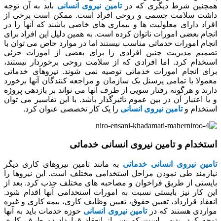
همچنین شرط دیگری که در
تامین نیروی انسانی
باید به آن توجه
داشت سلامت جسمی و روحی افراد است. ممکن است برخی از
افراد دارای معلولیت ها و بیماری های خاصی باشند که آنها را در
انجام بعضی امورات ناتوان کرده است. به همین دلیل این افراد برای
انجام امورات خدماتی مناسب نیستند اما در موارد خاص می توان با
تصمیم مدیریت چنین افرادی را برای بعضی از امورات جزئی
استخدام کرد. اما افرادی که از سلامت روحی برخوردار نیستند،
برای انجام امورات خدماتی توصیه نمی شوند. نیروهای خدماتی
معمولا با تمامی پرسنل یک سازمان و مراجعه کنندگان آنها برخورد
دارند و هرگونه رفتار سویی از طرف آنها می تواند بر بازدهی پروژه
و یا اعتبار آن در بین عموم تاثیرگذار باشد. با این تفاسیر می توان
استخدام و
تامین نیروی انسانی
را یک کار تخصصی عنوان کرد.
استخدام و تامین نیروی انسانی خدماتی
تامین نیروی انسانی خدماتی
به مانند تامین نیروهای کاری دیگر
نیازمند طی نمودن مراحل استخدامی مختلف است. این نیروها را
بایستی از طریق فراخوان و مصاحبه های مختلف جذب کرد. بعد از
این کار نیز بایستی نسبت به امورات استخدامی آنها اقدام شود.
انعقاد قرارداد، تعیین حقوق، تعیین وظایف کاری، بیمه کاری و غیره
مواردی هستند که در
تامین نیروی انسانی
حوزه خدمات باید به آنها
توجه کرد. بدیهی است که پس از انعقاد قرارداد دو طرف کاری